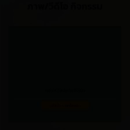
ภาพ/วีดีโอ กิจกรรม
กองสวัสดิการสังคม
ดูอัลบั้มภาพทั้งหมด