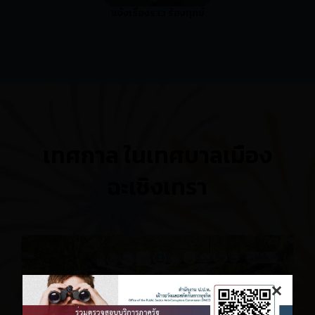
แจ้งเรื่องราว ร้องทุกข์
เทศกาล ในเทศบาลเมือง
ฉะเชิงเทรา
×