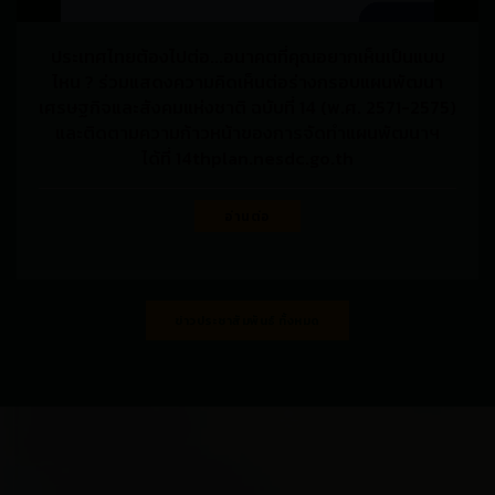
ประเทศไทยต้องไปต่อ...อนาคตที่คุณอยากเห็นเป็นแบบ
ไหน ? ร่วมแสดงความคิดเห็นต่อร่างกรอบแผนพัฒนา
เศรษฐกิจและสังคมแห่งชาติ ฉบับที่ 14 (พ.ศ. 2571-2575)
และติดตามความก้าวหน้าของการจัดทำแผนพัฒนาฯ
ได้ที่ 14thplan.nesdc.go.th
อ่านต่อ
ข่าวประชาสัมพันธ์ ทั้งหมด