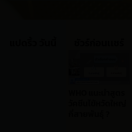
แปดริ้ว วันนี้
ชัวร์ก่อนเเชร์
WHO แนะนำสูตร
วัคซีนไข้หวัดใหญ่
กี่สายพันธุ์ ?