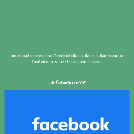
เทศบาลฉะเชิงเทรา ถนนจุลละนันทน์ ต.หน้าเมือง อ.เมือง จ.ฉะเชิงเทรา 24000
โทรศัพท์ 038-511027 โทรสาร 038-533760
แปดริ้วช่วยกัน เราทำได้