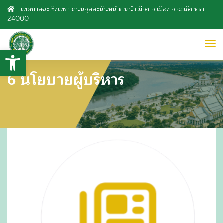
เทศบาลฉะเชิงเทรา ถนนจุลละนันทน์ ต.หน้าเมือง อ.เมือง จ.ฉะเชิงเทรา
24000
to
Open toolbar
nav
6 นโยบายผู้บริหาร