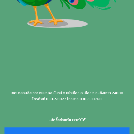
เทศบาลฉะเชิงเทรา ถนนจุลละนันทน์ ต.หน้าเมือง อ.เมือง จ.ฉะเชิงเทรา 24000
โทรศัพท์ 038-511027 โทรสาร 038-533760
แปดริ้วช่วยกัน เราทำได้