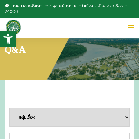
เทศบาลฉะเชิงเทรา ถนนจุลละนันทน์ ต.หน้าเมือง อ.เมือง จ.ฉะเชิงเทรา
24000
to
Open toolbar
nav
Q&A