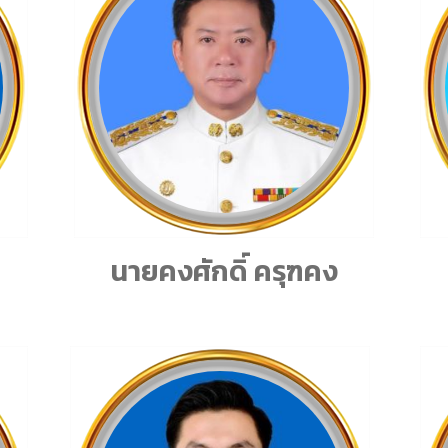
นายคงศักดิ์ ครุฑคง