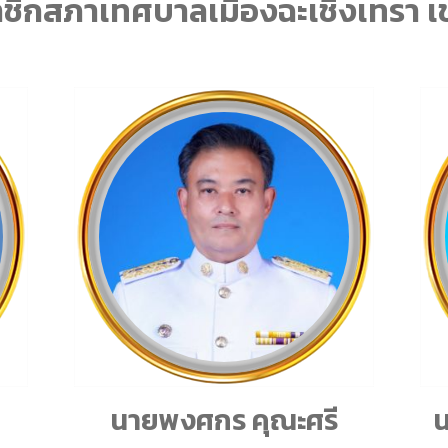
ชิกสภาเทศบาลเมืองฉะเชิงเทรา เ
ม
นายพงศกร คุณะศรี
น