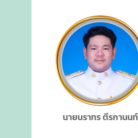
นายนราทร ตีรกานนท์