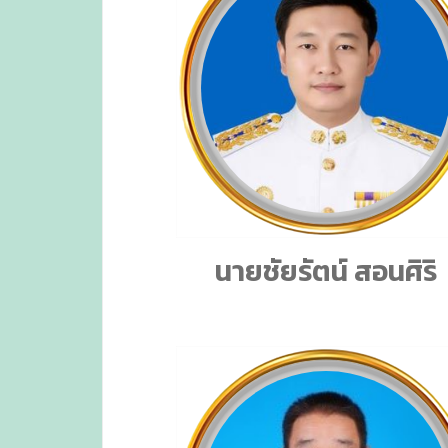
นายชัยรัตน์ สอนศิริ