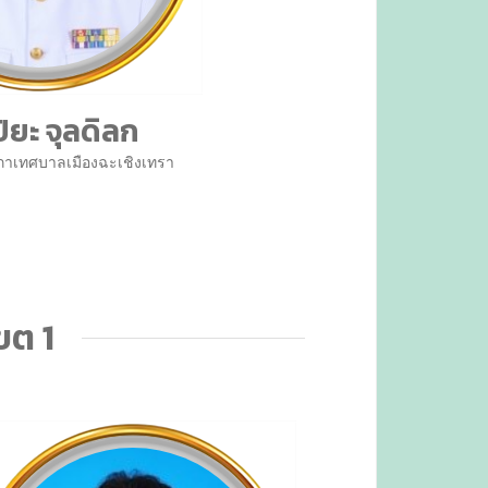
ิยะ จุลดิลก
าเทศบาลเมืองฉะเชิงเทรา
ขต 1