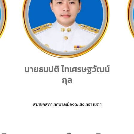
นายธนปติ ไทเศรษฐวัฒน์
กุล
สมาชิกสภาเทศบาลเมืองฉะเชิงเทรา เขต 1