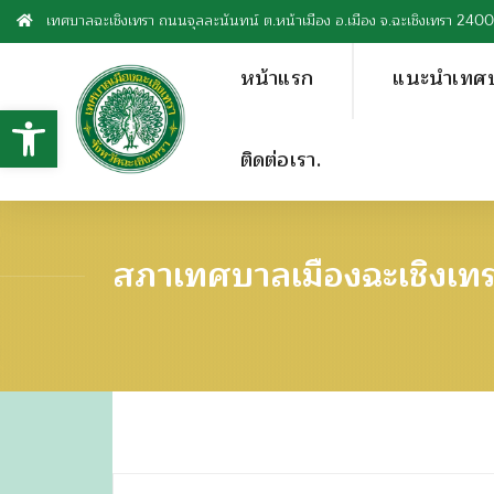
เทศบาลฉะเชิงเทรา ถนนจุลละนันทน์ ต.หน้าเมือง อ.เมือง จ.ฉะเชิงเทรา 240
หน้าแรก
แนะนำเทศ
Open toolbar
ติดต่อเรา.
สภาเทศบาลเมืองฉะเชิงเท