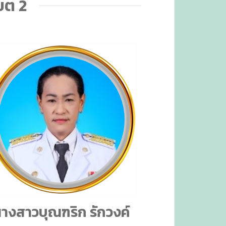
ขต 2
างสาวบุณฑริก รักวงค์