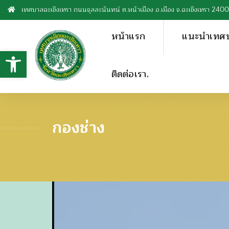
เทศบาลฉะเชิงเทรา ถนนจุลละนันทน์ ต.หน้าเมือง อ.เมือง จ.ฉะเชิงเทรา 240
หน้าแรก
แนะนำเทศ
Open toolbar
ติดต่อเรา.
กองช่าง