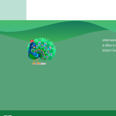
เทศบาลฉะเช
อ.เมือง จ
511027 โ