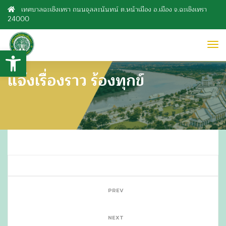
เทศบาลฉะเชิงเทรา ถนนจุลละนันทน์ ต.หน้าเมือง อ.เมือง จ.ฉะเชิงเทรา
24000
to
Open toolbar
nav
แจ้งเรื่องราว ร้องทุกข์
PREV
NEXT