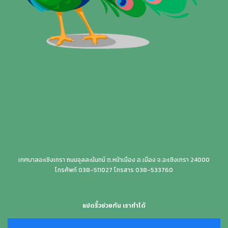
เทศบาลฉะเชิงเทรา ถนนจุลละนันทน์ ต.หน้าเมือง อ.เมือง จ.ฉะเชิงเทรา 24000
โทรศัพท์ 038-511027 โทรสาร 038-533760
แปดริ้วช่วยกัน เราทำได้