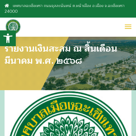
เทศบาลฉะเชิงเทรา ถนนจุลละนันทน์ ต.หน้าเมือง อ.เมือง จ.ฉะเชิงเทรา
24000
to
Open toolbar
nav
รายงานเงินสะสม ณ สิ้นเดือน
มีนาคม พ.ศ. ๒๕๖๘