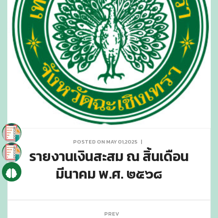
POSTED ON MAY 01,2025
|
รายงานเงินสะสม ณ สิ้นเดือน
มีนาคม พ.ศ. ๒๕๖๘
PREV