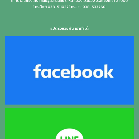
เทศบาลฉะเชิงเทรา ถนนจุลละนันทน์ ต.หน้าเมือง อ.เมือง จ.ฉะเชิงเทรา 24000
โทรศัพท์ 038-511027 โทรสาร 038-533760
แปดริ้วช่วยกัน เราทำได้