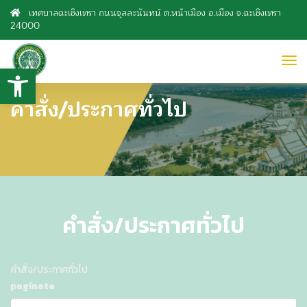
เทศบาลฉะเชิงเทรา ถนนจุลละนันทน์ ต.หน้าเมือง อ.เมือง จ.ฉะเชิงเทรา
24000
to
Open toolbar
nav
คำสั่ง/ประกาศทั่วไป
คำสั่ง/ประกาศทั่วไป
คำสั่ง/ประกาศทั่วไป
paginate