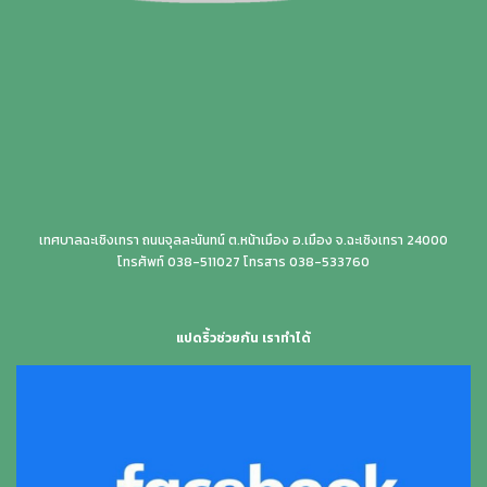
เทศบาลฉะเชิงเทรา ถนนจุลละนันทน์ ต.หน้าเมือง อ.เมือง จ.ฉะเชิงเทรา 24000
โทรศัพท์ 038-511027 โทรสาร 038-533760
แปดริ้วช่วยกัน เราทำได้