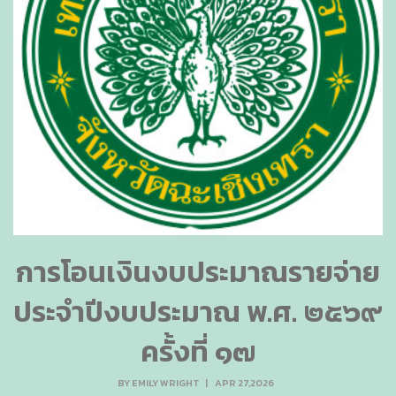
การโอนเงินงบประมาณรายจ่าย
ประจำปีงบประมาณ พ.ศ. ๒๕๖๙
ครั้งที่ ๑๗
BY
EMILY WRIGHT
|
APR 27,2026