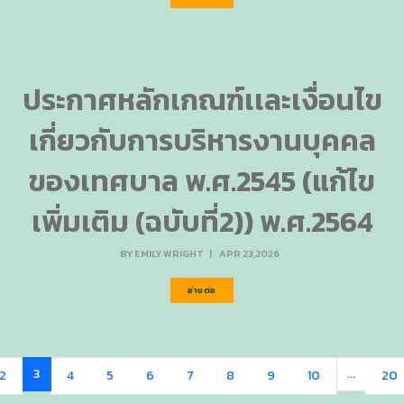
ประกาศหลักเกณฑ์เเละเงื่อนไข
เกี่ยวกับการบริหารงานบุคคล
ของเทศบาล พ.ศ.2545 (แก้ไข
เพิ่มเติม (ฉบับที่2)) พ.ศ.2564
BY
EMILY WRIGHT
|
APR 23,2026
อ่านต่อ
3
...
2
4
5
6
7
8
9
10
20