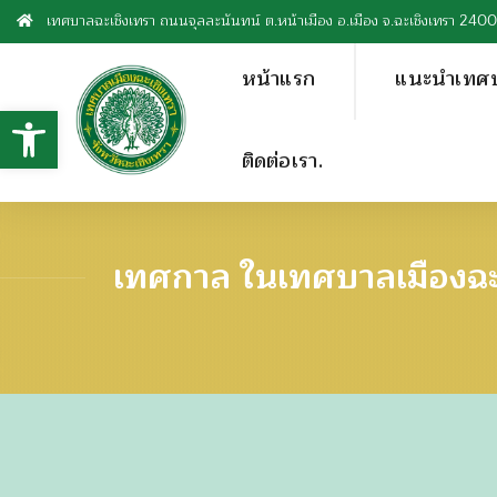
เทศบาลฉะเชิงเทรา ถนนจุลละนันทน์ ต.หน้าเมือง อ.เมือง จ.ฉะเชิงเทรา 240
หน้าแรก
แนะนำเทศ
Open toolbar
ติดต่อเรา.
เทศกาล ในเทศบาลเมืองฉะ