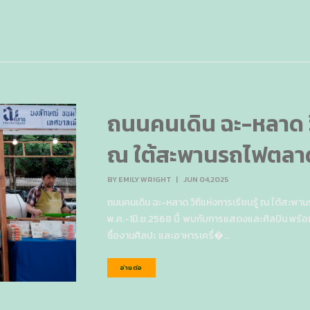
ถนนคนเดิน ฉะ-หลาด วิ
ณ ใต้สะพานรถไฟตลาด
BY
EMILY WRIGHT
|
JUN 04,2025
ถนนคนเดิน ฉะ-หลาด วิถีแห่งการเรียนรู้ ณ ใต้สะพาน
พ.ค.-1มิ.ย.2568 นี้ พบกับการแสดงและศิลปิน พร้อ
ซื้องานศิลปะ และอาหารเครื่�...
อ่านต่อ