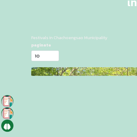
เท
Festivals in Chachoengsao Municipality
paginate