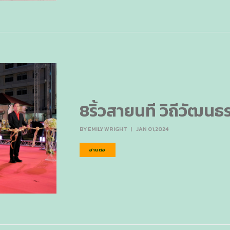
8ริ้วสายนที วิถีวัฒนธ
BY
EMILY WRIGHT
|
JAN 01,2024
อ่านต่อ