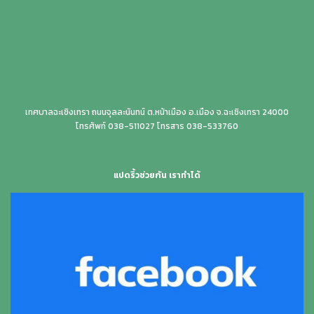
เทศบาลฉะเชิงเทรา ถนนจุลละนันทน์ ต.หน้าเมือง อ.เมือง จ.ฉะเชิงเทรา 24000
โทรศัพท์ 038-511027 โทรสาร 038-533760
แปดริ้วช่วยกัน เราทำได้