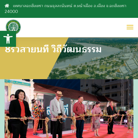
เทศบาลฉะเชิงเทรา ถนนจุลละนันทน์ ต.หน้าเมือง อ.เมือง จ.ฉะเชิงเทรา
24000
to
Open toolbar
nav
8ริ้วสายนที วิถีวัฒนธรรม