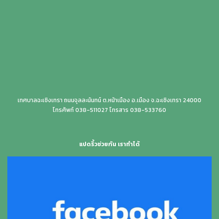
เทศบาลฉะเชิงเทรา ถนนจุลละนันทน์ ต.หน้าเมือง อ.เมือง จ.ฉะเชิงเทรา 24000
โทรศัพท์ 038-511027 โทรสาร 038-533760
แปดริ้วช่วยกัน เราทำได้