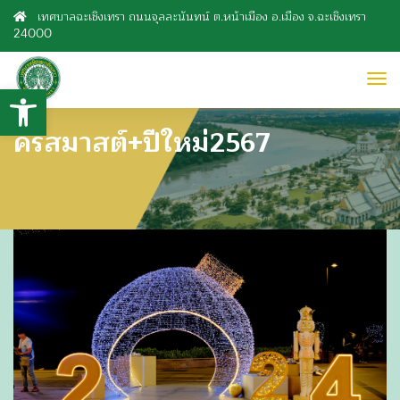
เทศบาลฉะเชิงเทรา ถนนจุลละนันทน์ ต.หน้าเมือง อ.เมือง จ.ฉะเชิงเทรา
24000
to
Open toolbar
nav
คริสมาสต์+ปีใหม่2567