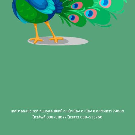
เทศบาลฉะเชิงเทรา ถนนจุลละนันทน์ ต.หน้าเมือง อ.เมือง จ.ฉะเชิงเทรา 24000
โทรศัพท์ 038-511027 โทรสาร 038-533760