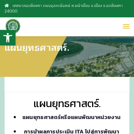
เทศบาลฉะเชิงเทรา ถนนจุลละนันทน์ ต.หน้าเมือง อ.เมือง จ.ฉะเชิงเทรา
24000
to
Open toolbar
nav
แผนยุทธศาสตร์.
แผนยุทธศาสตร์.
แผนยุทธศาสตร์หรือแผนพัฒนาหน่วยงาน
การนำผลการประเมิน ITA ไปสู่การพัฒนา