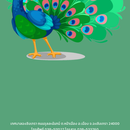
เทศบาลฉะเชิงเทรา ถนนจุลละนันทน์ ต.หน้าเมือง อ.เมือง จ.ฉะเชิงเทรา 24000
โทรศัพท์ 038-511027 โทรสาร 038-533760