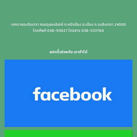
เทศบาลฉะเชิงเทรา ถนนจุลละนันทน์ ต.หน้าเมือง อ.เมือง จ.ฉะเชิงเทรา 24000
โทรศัพท์ 038-511027 โทรสาร 038-533760
แปดริ้วช่วยกัน เราทำได้