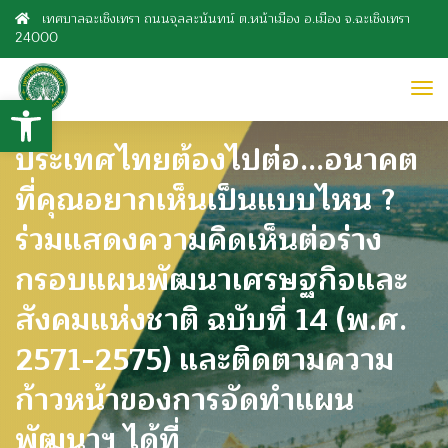
เทศบาลฉะเชิงเทรา ถนนจุลละนันทน์ ต.หน้าเมือง อ.เมือง จ.ฉะเชิงเทรา
24000
to
Open toolbar
nav
ประเทศไทยต้องไปต่อ...อนาคต
ที่คุณอยากเห็นเป็นแบบไหน ?
ร่วมแสดงความคิดเห็นต่อร่าง
กรอบแผนพัฒนาเศรษฐกิจและ
สังคมแห่งชาติ ฉบับที่ 14 (พ.ศ.
2571-2575) และติดตามความ
ก้าวหน้าของการจัดทำแผน
พัฒนาฯ ได้ที่