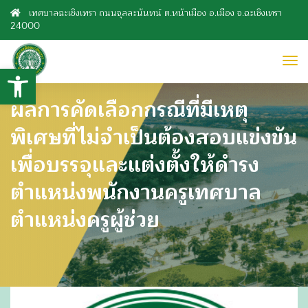
เทศบาลฉะเชิงเทรา ถนนจุลละนันทน์ ต.หน้าเมือง อ.เมือง จ.ฉะเชิงเทรา
24000
to
Open toolbar
nav
ผลการคัดเลือกกรณีที่มีเหตุ
พิเศษที่ไม่จำเป็นต้องสอบแข่งขัน
เพื่อบรรจุและแต่งตั้งให้ดำรง
ตำแหน่งพนักงานครูเทศบาล
ตำแหน่งครูผู้ช่วย