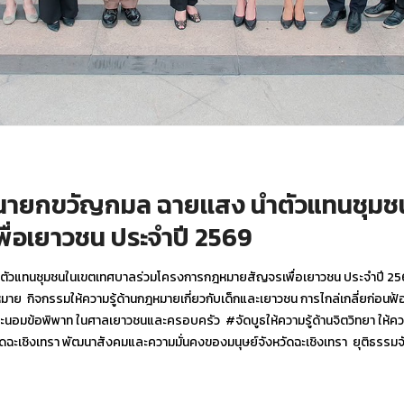
569 นายกขวัญกมล ฉายเเสง นำตัวแทนชุม
่อเยาวชน ประจำปี 2569
ง นำตัวแทนชุมชนในเขตเทศบาลร่วมโครงการกฎหมายสัญจรเพื่อเยาวชน ประจำปี 
ย กิจกรรมให้ความรู้ด้านกฎหมายเกี่ยวกับเด็กและเยาวชน การไกล่เกลี่ยก่อนฟ้
ะนอมข้อพิพาท ในศาลเยาวชนและครอบครัว #จัดบูธให้ความรู้ด้านจิตวิทยา ให้ควา
ดฉะเชิงเทรา พัฒนาสังคมและความมั่นคงของมนุษย์จังหวัดฉะเชิงเทรา ยุติธรรมจ