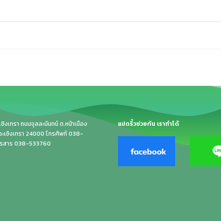
ิงเทรา ถนนจุลละนันทน์ ต.หน้าเมือง
แปดริ้วช่วยกัน เราทำได้
.ฉะเชิงเทรา 24000 โทรศัพท์ 038-
ทรสาร 038-533760