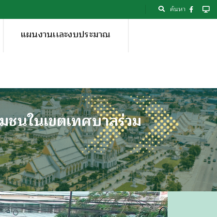
ค้นหา
แผนงานเเละงบประมาณ
ชุมชนในเขตเทศบาลร่วม