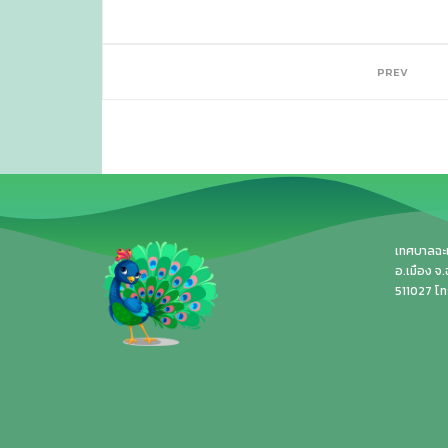
PREV
เทศบาลฉะเช
อ.เมือง จ
511027 โ