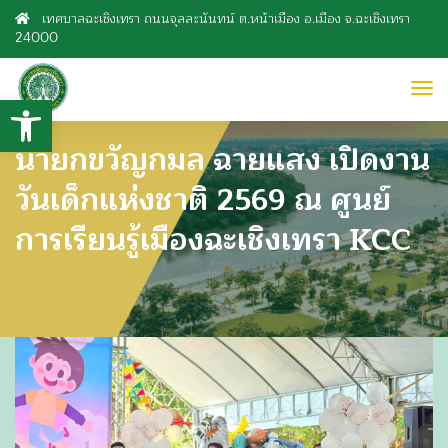
เทศบาลฉะเชิงเทรา ถนนจุลละนันทน์ ต.หน้าเมือง อ.เมือง จ.ฉะเชิงเทรา
24000
to
Open toolbar
nav
นายกขวัญกมล ฉายแสง เปิดงาน
วันเด็กแห่งชาติ 2569 ณ ศูนย์
การเรียนรู้เมืองฉะเชิงเทรา KCC