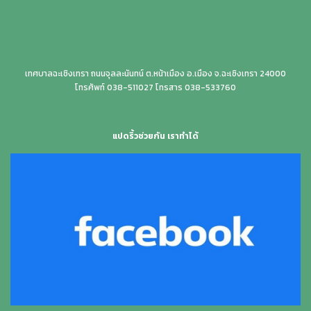
เทศบาลฉะเชิงเทรา ถนนจุลละนันทน์ ต.หน้าเมือง อ.เมือง จ.ฉะเชิงเทรา 24000
โทรศัพท์ 038-511027 โทรสาร 038-533760
แปดริ้วช่วยกัน เราทำได้