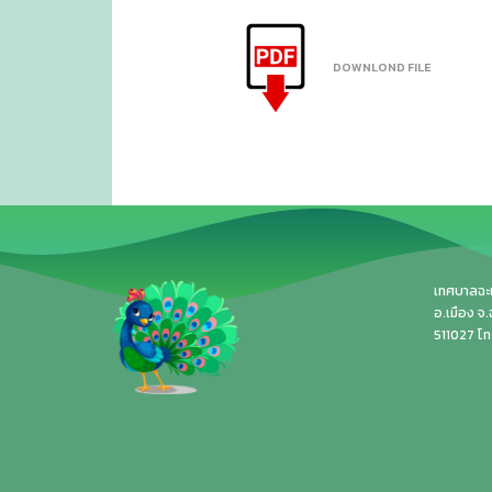
DOWNLOND FILE
เทศบาลฉะเช
อ.เมือง จ
511027 โ