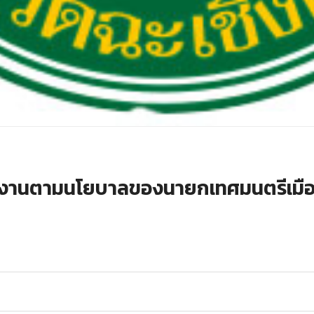
งานตามนโยบาลของนายกเทศมนตรีเมือง