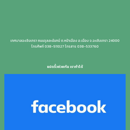
เทศบาลฉะเชิงเทรา ถนนจุลละนันทน์ ต.หน้าเมือง อ.เมือง จ.ฉะเชิงเทรา 24000
โทรศัพท์ 038-511027 โทรสาร 038-533760
แปดริ้วช่วยกัน เราทำได้