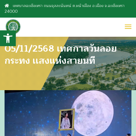
เทศบาลฉะเชิงเทรา ถนนจุลละนันทน์ ต.หน้าเมือง อ.เมือง จ.ฉะเชิงเทรา
24000
to
Open toolbar
nav
05/11/2568 เทศกาลวันลอย
กระทง เเสงแห่งสายนที