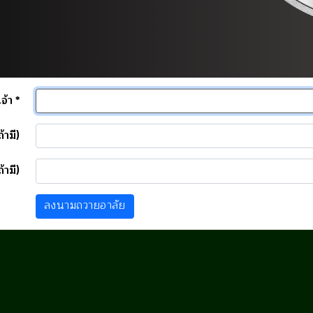
จ้า *
้ามี)
้ามี)
ลงนามถวายอาลัย